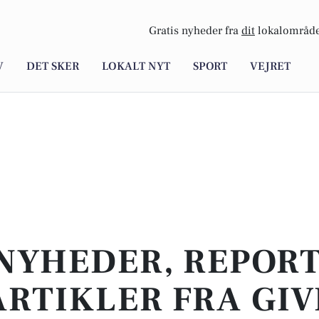
Gratis nyheder fra
dit
lokalområde
V
DET SKER
LOKALT NYT
SPORT
VEJRET
NYHEDER, REPOR
ARTIKLER FRA GIV