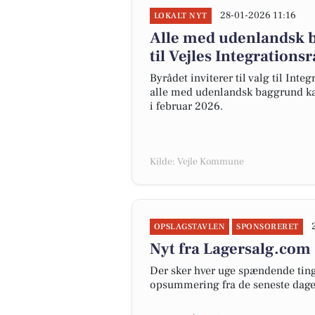
28-01-2026 11:16
LOKALT NYT
Alle med udenlandsk b
til Vejles Integrations
Byrådet inviterer til valg til Inte
alle med udenlandsk baggrund kan 
i februar 2026.
Kilde: Vejle Kommune
OPSLAGSTAVLEN
SPONSORERET
Nyt fra Lagersalg.com
Der sker hver uge spændende ting 
opsummering fra de seneste dag