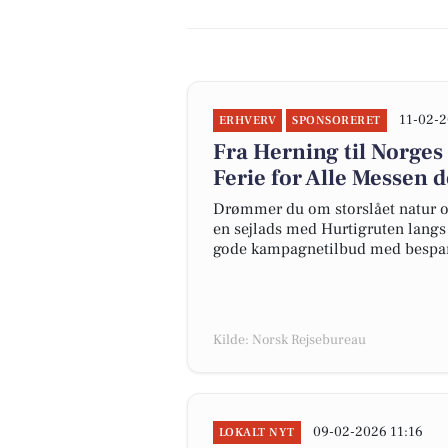
11-02-2
ERHVERV
SPONSORERET
Fra Herning til Norges
Ferie for Alle Messen d
Drømmer du om storslået natur og
en sejlads med Hurtigruten langs N
gode kampagnetilbud med bespare
Kilde: Norsk Rejsebureau
09-02-2026 11:16
LOKALT NYT