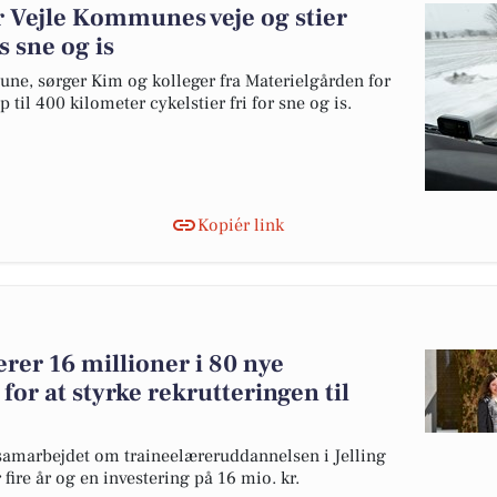
r Vejle Kommunes veje og stier
 sne og is
e, sørger Kim og kolleger fra Materielgården for
 til 400 kilometer cykelstier fri for sne og is.
Kopiér link
er 16 millioner i 80 nye
 for at styrke rekrutteringen til
marbejdet om traineelæreruddannelsen i Jelling
 fire år og en investering på 16 mio. kr.