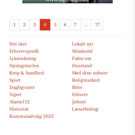
1
2
3
4
5
6
7
...
77
Det sker
Lokalt nyt
Erhvervsprofil
Mindeord
Lykønskning
Fakta om
Opslagstavlen
Husstand
Krop & Sundhed
Mød dine naboer
Sport
Boligmarked
Dagligvarer
Biler
Vejret
Erhverv
Alarm112
Jobnyt
Historisk
Læserbidrag
Kommunalvalg 2025