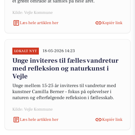
et grønt område at samles på hele året.
Kilde: Vejle Kommune
Læs hele artiklen her
Kopiér link
18-05-2026 14:23
LOKALT NYT
Unge inviteres til fælles vandretur
med refleksion og naturkunst i
Vejle
Unge mellem 15-25 år inviteres til vandretur med
kunstner Camilla Berner – fokus på oplevelser i
naturen og efterfølgende refleksion i fællesskab.
Kilde: Vejle Kommune
Læs hele artiklen her
Kopiér link