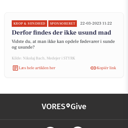
22-03-2023 11:22
KROP & SUNDHED
SPONSORERET
Derfor findes der ikke usund mad
Vidste du, at man ikke kan opdele fødevarer i sunde
og usunde?
Kilde: Nikolaj Bach, Medejer i STYRK
Læs hele artiklen her
Kopiér link
VORES
Give