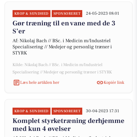
24-05-2023 08:01
KROP & SUNDHED
SPONSORERET
Gør træning til en vane med de 3
S’er
Af: Nikolaj Bach // BSc. i Medicin m/Industriel
Specialisering // Medejer og personlig træner i
STYRK
Kilde: Nikolaj Bach // BSc. i Medicin m/Industriel
Specialisering // Medejer og personlig træner i STYRK
Læs hele artiklen her
Kopiér link
30-04-2023 17:31
KROP & SUNDHED
SPONSORERET
Komplet styrketræning derhjemme
med kun 4 øvelser