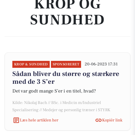
KROP OG
SUNDHED
20-06-2023 17:31
KROP & SUNDHED
SPONSORERET
Sådan bliver du større og stærkere
med de 3 S’er
Det var godt mange S’er i en titel, hvad?
Kilde: Nikolaj Bach // BSc. i Medicin m/Industriel
Specialisering // Medejer og personlig træner i STYRK
Læs hele artiklen her
Kopiér link