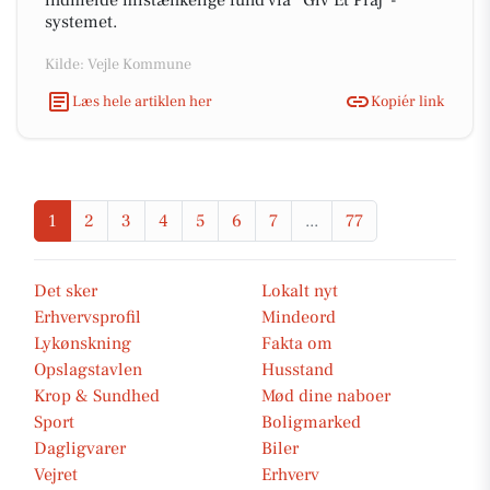
indmelde mistænkelige fund via ”Giv Et Praj”-
systemet.
Kilde: Vejle Kommune
Læs hele artiklen her
Kopiér link
1
2
3
4
5
6
7
...
77
Det sker
Lokalt nyt
Erhvervsprofil
Mindeord
Lykønskning
Fakta om
Opslagstavlen
Husstand
Krop & Sundhed
Mød dine naboer
Sport
Boligmarked
Dagligvarer
Biler
Vejret
Erhverv