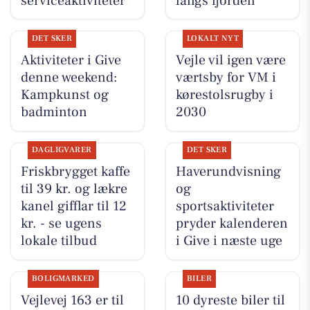
serviceaktiviteter
langs fjorden
DET SKER
LOKALT NYT
Aktiviteter i Give
Vejle vil igen være
denne weekend:
værtsby for VM i
Kampkunst og
kørestolsrugby i
badminton
2030
DAGLIGVARER
DET SKER
Friskbrygget kaffe
Haverundvisning
til 39 kr. og lækre
og
kanel gifflar til 12
sportsaktiviteter
kr. - se ugens
pryder kalenderen
lokale tilbud
i Give i næste uge
BOLIGMARKED
BILER
Vejlevej 163 er til
10 dyreste biler til