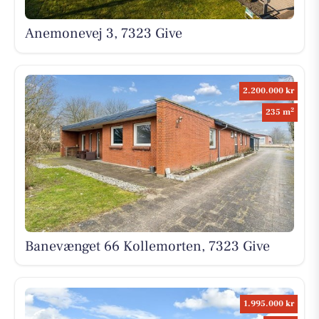
Anemonevej 3, 7323 Give
2.200.000 kr
2
235 m
Banevænget 66 Kollemorten, 7323 Give
1.995.000 kr