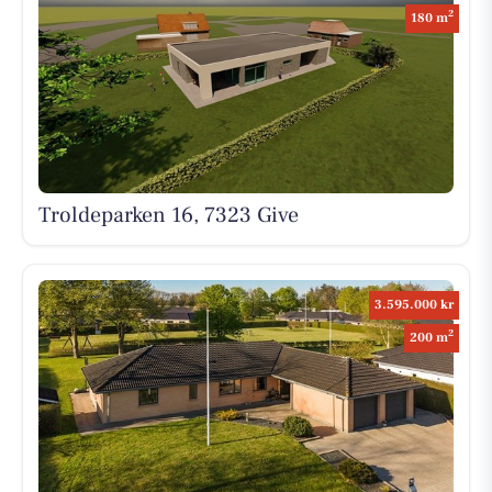
2
180 m
Troldeparken 16, 7323 Give
3.595.000 kr
2
200 m