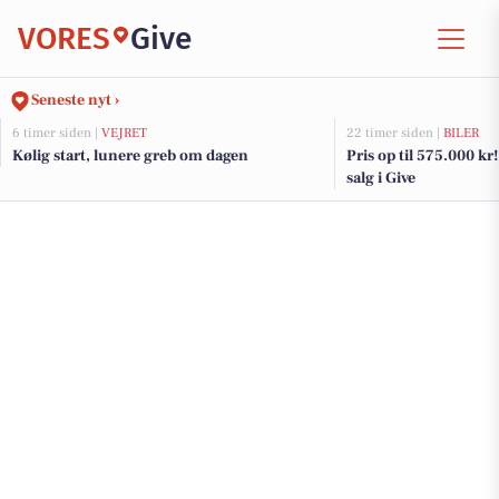
VORES
Give
Seneste nyt ›
6 timer siden |
VEJRET
22 timer siden |
BILER
Kølig start, lunere greb om dagen
Pris op til 575.000 kr! 
salg i Give