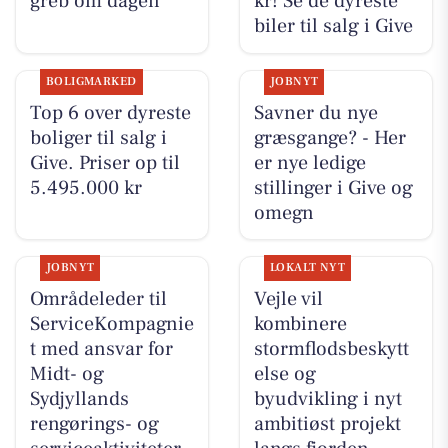
greb om dagen
kr! Se de dyreste
biler til salg i Give
BOLIGMARKED
JOBNYT
Top 6 over dyreste
Savner du nye
boliger til salg i
græsgange? - Her
Give. Priser op til
er nye ledige
5.495.000 kr
stillinger i Give og
omegn
JOBNYT
LOKALT NYT
Områdeleder til
Vejle vil
ServiceKompagnie
kombinere
t med ansvar for
stormflodsbeskytt
Midt- og
else og
Sydjyllands
byudvikling i nyt
rengørings- og
ambitiøst projekt