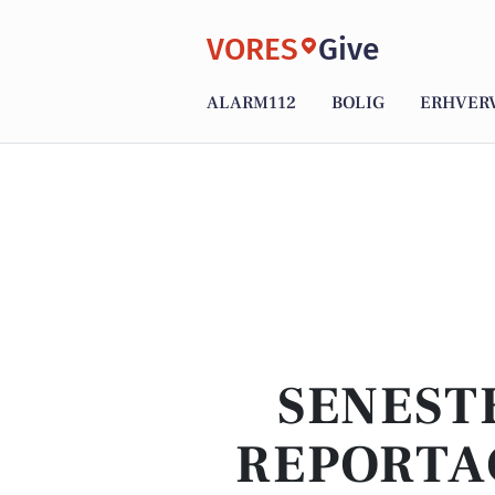
VORES
Give
ALARM112
BOLIG
ERHVER
SENEST
REPORTA