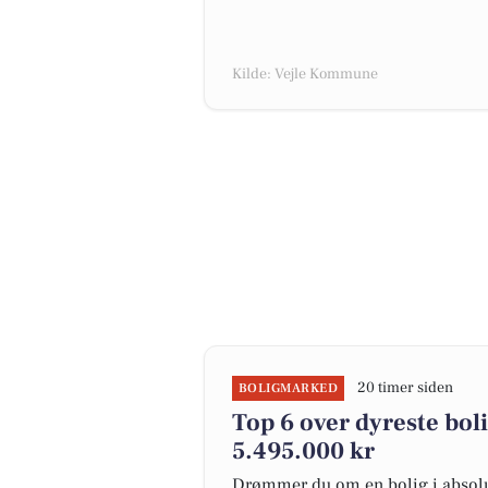
Kilde: Vejle Kommune
20 timer siden
BOLIGMARKED
Top 6 over dyreste bolig
5.495.000 kr
Drømmer du om en bolig i absolut