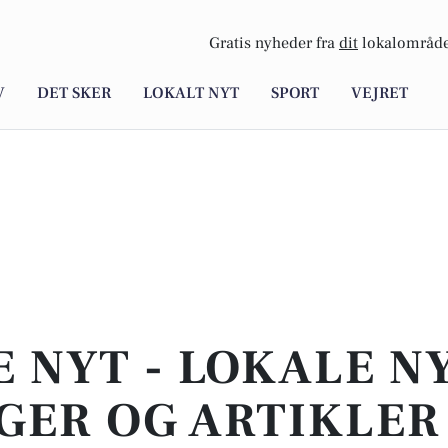
Gratis nyheder fra
dit
lokalområde
V
DET SKER
LOKALT NYT
SPORT
VEJRET
E NYT - LOKALE N
GER OG ARTIKLER 