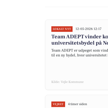
12-05-2026 12:17
LOKALT NYT
Team ADEPT vinder k
universitetsbydel på N
Team ADEPT er udpeget som vinde
til en ny bydel, hvor universitete
Kilde: Vejle Kommune
4 timer siden
VEJRET