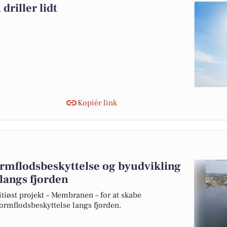
driller lidt
Kopiér link
ormflodsbeskyttelse og byudvikling
 langs fjorden
øst projekt – Membranen – for at skabe
tormflodsbeskyttelse langs fjorden.