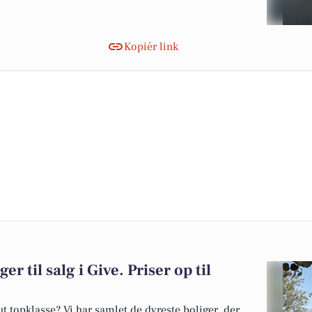
Kopiér link
er til salg i Give. Priser op til
 topklasse? Vi har samlet de dyreste boliger, der