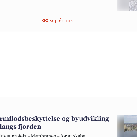
Kopiér link
ormflodsbeskyttelse og byudvikling
 langs fjorden
øst projekt – Membranen – for at skabe