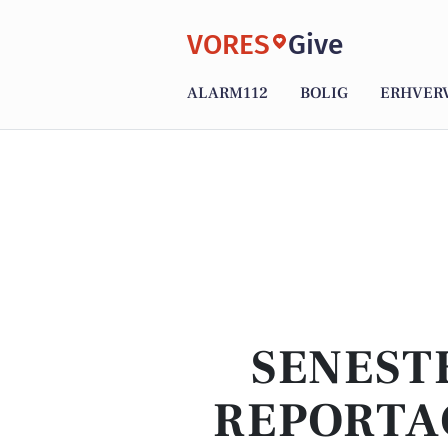
VORES
Give
ALARM112
BOLIG
ERHVER
SENEST
REPORTA