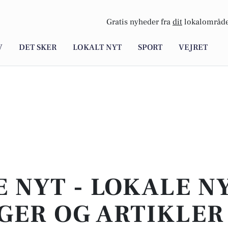
Gratis nyheder fra
dit
lokalområde
V
DET SKER
LOKALT NYT
SPORT
VEJRET
E NYT - LOKALE N
GER OG ARTIKLER 