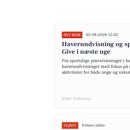
02-08-2026 12:02
DET SKER
Haverundvisning og sp
Give i næste uge
Fra sportslige prøvetræninger i 
haverundvisninger med fokus på n
aktiviteter for både unge og voksn
Kilde: Kultunaut
8 timer siden
VEJRET