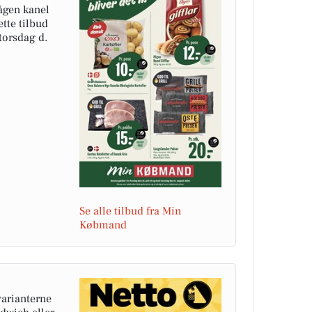
ågen kanel
ette tilbud
 torsdag d.
Se alle tilbud fra Min
Købmand
varianterne