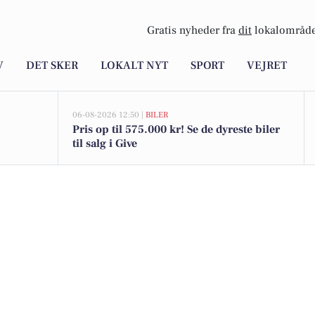
Gratis nyheder fra
dit
lokalområde
V
DET SKER
LOKALT NYT
SPORT
VEJRET
06-08-2026 12:50 |
BILER
Pris op til 575.000 kr! Se de dyreste biler
til salg i Give