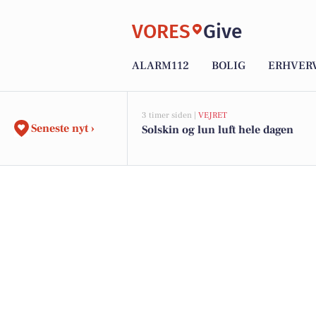
VORES
Give
ALARM112
BOLIG
ERHVER
3 timer siden |
VEJRET
Seneste nyt ›
Solskin og lun luft hele dagen