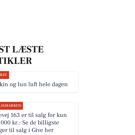
ST LÆSTE
TIKLER
JRET
kin og lun luft hele dagen
LIGMARKED
evej 163 er til salg for kun
000 kr.: Se de billigste
ger til salg i Give her