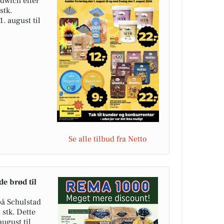
dwich eller
stk.
1. august til
Se alle tilbud fra Netto
e brød til
på Schulstad
 stk. Dette
august til