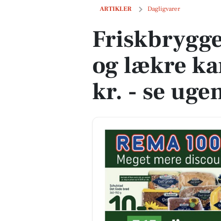
Friskbrygget kaffe til 39 kr. og lækre kan
ARTIKLER
Dagligvarer
Friskbrygget
og lækre kan
kr. - se uge