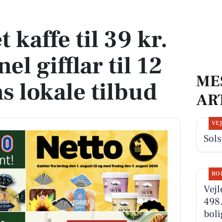
el gifflar til 12 kr. - se ugens lokale tilbud
 kaffe til 39 kr.
el gifflar til 12
ME
ns lokale tilbud
AR
VE
Sols
BO
Vejl
498.
boli