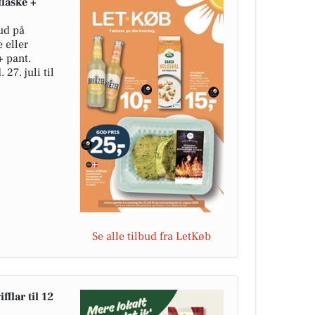
flaske +
bud på
 eller
+ pant.
27. juli til
Se alle tilbud fra LetKøb
flar til 12