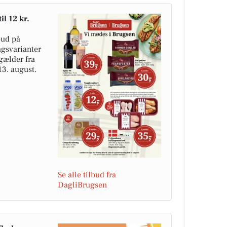
il 12 kr.
bud på
agsvarianter
 gælder fra
 13. august.
Se alle tilbud fra
DagliBrugsen