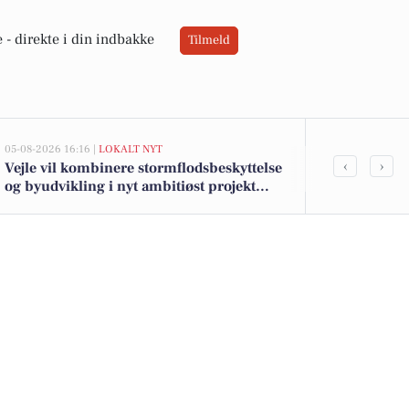
 -
direkte i din indbakke
Tilmeld
05-08-2026 16:16 |
LOKALT NYT
05-08-2026 13:01
‹
›
Vejle vil kombinere stormflodsbeskyttelse
Top 6 over dy
og byudvikling i nyt ambitiøst projekt
Priser op til
langs fjorden