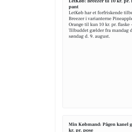
LetKøb: Breezer til 10 kr. pr. 
pant
LetKøb har et forfriskende til
Breezer i varianterne Pineapple
Orange til kun 10 kr. pr. flaske 
Tilbuddet gælder fra mandag d. 
søndag d. 9. august.
Min Købmand: Pågen kanel gif
kr. pr. pose