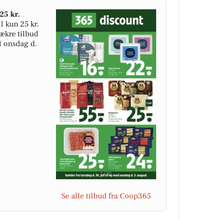
25 kr.
l kun 25 kr.
lækre tilbud
il onsdag d.
Se alle tilbud fra Coop365