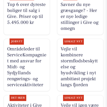
Top 6 over dyreste
Savner du nye
boliger til salg i
græsgange? - Her
Give. Priser op til
er nye ledige
5.495.000 kr
stillinger i Give og
omegn
JOBNYT
LOKALT NYT
Områdeleder til
Vejle vil
ServiceKompagnie
kombinere
t med ansvar for
stormflodsbeskytt
Midt- og
else og
Sydjyllands
byudvikling i nyt
rengørings- og
ambitiøst projekt
serviceaktiviteter
langs fjorden
DET SKER
LOKALT NYT
Aktiviteter i Give
Vejle vil igen være