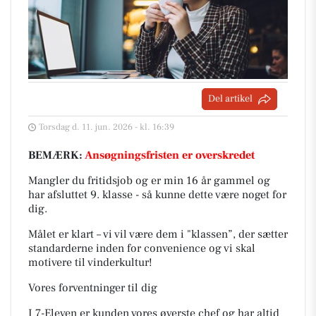
Del artikel
Torsdag d. 11. jun. 2026 - kl. 16:39
BEMÆRK:
Ansøgningsfristen er overskredet
Mangler du fritidsjob og er min 16 år gammel og
har afsluttet 9. klasse - så kunne dette være noget for
dig.
Målet er klart – vi vil være dem i "klassen”, der sætter
standarderne inden for convenience og vi skal
motivere til vinderkultur!
Vores forventninger til dig
I 7-Eleven er kunden vores øverste chef og har altid