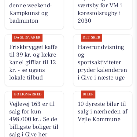
denne weekend:
værtsby for VM i
Kampkunst og
kørestolsrugby i
badminton
2030
DAGLIGVARER
DET SKER
Friskbrygget kaffe
Haverundvisning
til 39 kr. og lækre
og
kanel gifflar til 12
sportsaktiviteter
kr. - se ugens
pryder kalenderen
lokale tilbud
i Give i næste uge
BOLIGMARKED
BILER
Vejlevej 163 er til
10 dyreste biler til
salg for kun
salg i nærheden af
498.000 kr.: Se de
Vejle Kommune
billigste boliger til
salg i Give her