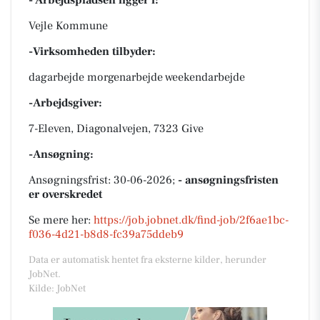
- Arbejdspladsen ligger i:
Vejle Kommune
-Virksomheden tilbyder:
dagarbejde morgenarbejde weekendarbejde
-Arbejdsgiver:
7-Eleven, Diagonalvejen, 7323 Give
-Ansøgning:
Ansøgningsfrist: 30-06-2026;
- ansøgningsfristen
er overskredet
Se mere her:
https://job.jobnet.dk/find-job/2f6ae1bc-
f036-4d21-b8d8-fc39a75ddeb9
Data er automatisk hentet fra eksterne kilder, herunder
JobNet.
Kilde: JobNet