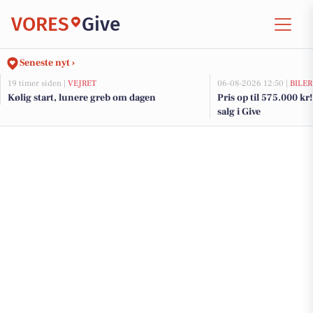
VORES
Give
Seneste nyt ›
19 timer siden |
VEJRET
06-08-2026 12:50 |
BILER
Kølig start, lunere greb om dagen
Pris op til 575.000 kr! 
salg i Give