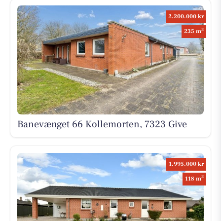
2.200.000 kr
2
235 m
Banevænget 66 Kollemorten, 7323 Give
1.995.000 kr
2
118 m