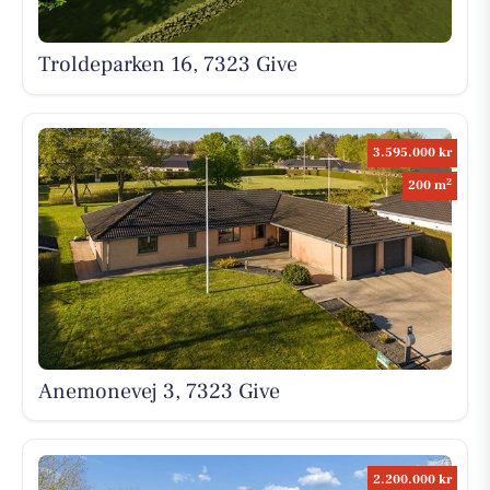
Troldeparken 16, 7323 Give
3.595.000 kr
2
200 m
Anemonevej 3, 7323 Give
2.200.000 kr