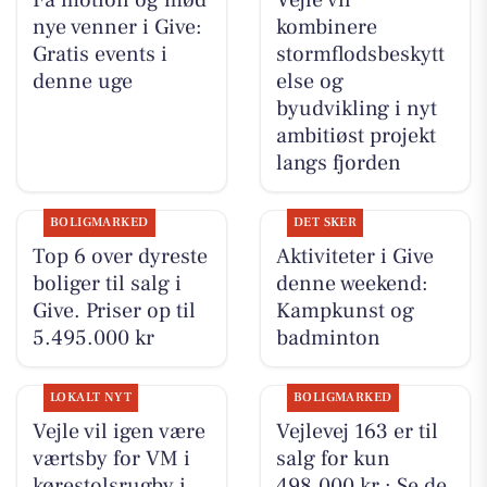
nye venner i Give:
kombinere
Gratis events i
stormflodsbeskytt
denne uge
else og
byudvikling i nyt
ambitiøst projekt
langs fjorden
BOLIGMARKED
DET SKER
Top 6 over dyreste
Aktiviteter i Give
boliger til salg i
denne weekend:
Give. Priser op til
Kampkunst og
5.495.000 kr
badminton
LOKALT NYT
BOLIGMARKED
Vejle vil igen være
Vejlevej 163 er til
værtsby for VM i
salg for kun
kørestolsrugby i
498.000 kr.: Se de