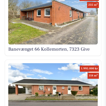
2
235 m
Banevænget 66 Kollemorten, 7323 Give
1.995.000 kr
2
118 m