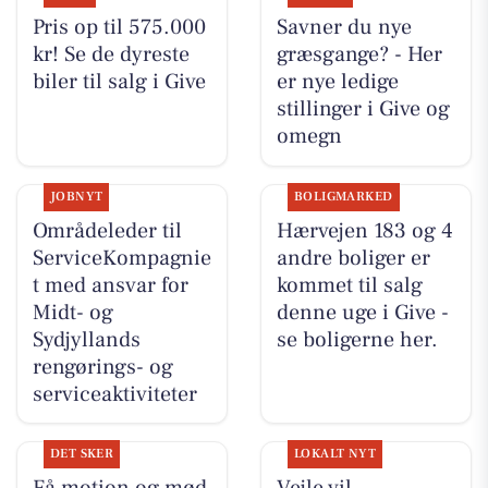
Pris op til 575.000
Savner du nye
kr! Se de dyreste
græsgange? - Her
biler til salg i Give
er nye ledige
stillinger i Give og
omegn
JOBNYT
BOLIGMARKED
Områdeleder til
Hærvejen 183 og 4
ServiceKompagnie
andre boliger er
t med ansvar for
kommet til salg
Midt- og
denne uge i Give -
Sydjyllands
se boligerne her.
rengørings- og
serviceaktiviteter
DET SKER
LOKALT NYT
Få motion og mød
Vejle vil