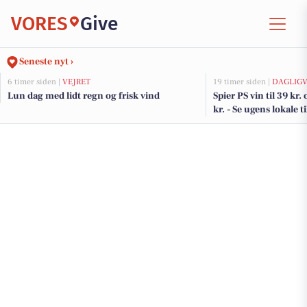
VORES
Give
Seneste nyt ›
6 timer siden |
VEJRET
19 timer siden |
DAGLIGV
Lun dag med lidt regn og frisk vind
Spier PS vin til 39 kr.
kr. - Se ugens lokale t