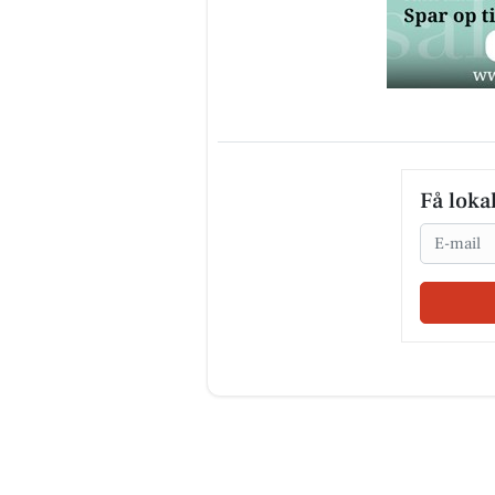
Få loka
Email