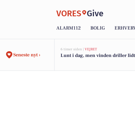
VORES
Give
ALARM112
BOLIG
ERHVER
6 timer siden |
VEJRET
Seneste nyt ›
Lunt i dag, men vinden driller lidt