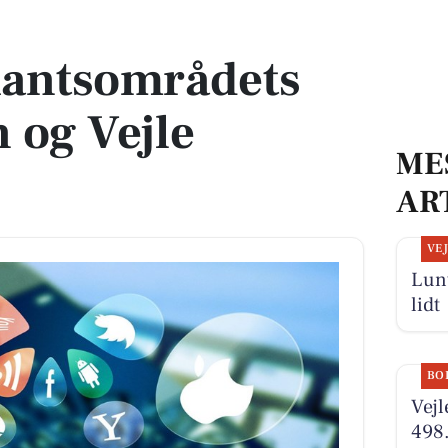
 og Vejle Kommune
kantsområdets
 og Vejle
ME
AR
VE
Lunt
lidt
BO
Vejl
498.