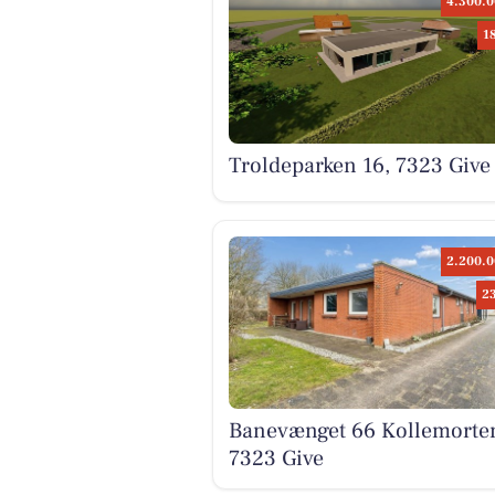
4.300.0
1
Troldeparken 16, 7323 Give
2.200.0
2
Banevænget 66 Kollemorte
7323 Give