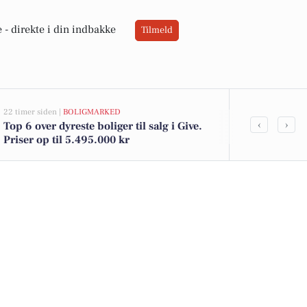
 -
direkte i din indbakke
Tilmeld
22 timer siden |
BOLIGMARKED
05-08-2026 09:0
‹
›
Top 6 over dyreste boliger til salg i Give.
Aktiviteter 
Priser op til 5.495.000 kr
Kampkunst 