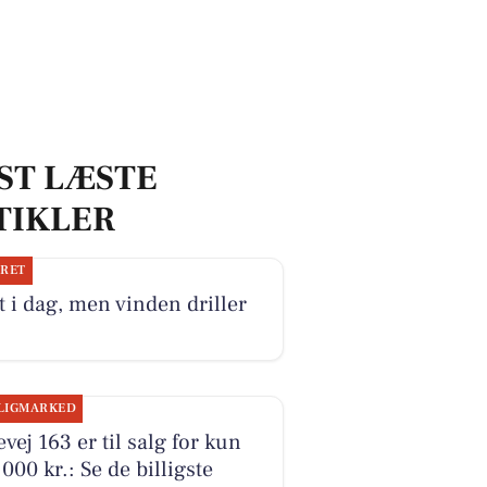
ST LÆSTE
TIKLER
JRET
 i dag, men vinden driller
LIGMARKED
evej 163 er til salg for kun
000 kr.: Se de billigste