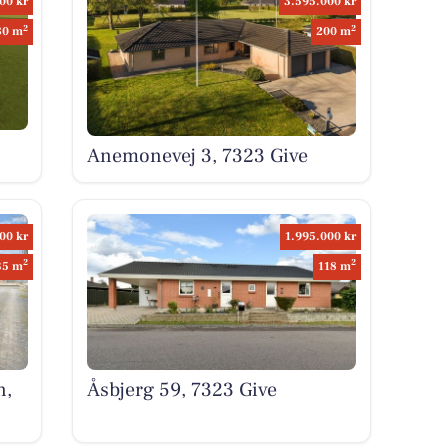
00 kr
3.595.000 kr
2
2
80 m
200 m
Anemonevej 3, 7323 Give
00 kr
1.995.000 kr
2
2
35 m
118 m
n,
Åsbjerg 59, 7323 Give