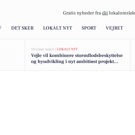
Gratis nyheder fra
dit
lokalområde
V
DET SKER
LOKALT NYT
SPORT
VEJRET
18 timer siden |
LOKALT NYT
Vejle vil kombinere stormflodsbeskyttelse
og byudvikling i nyt ambitiøst projekt
langs fjorden