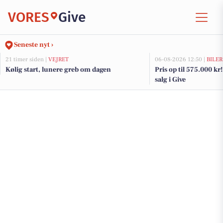
VORES
Give
Seneste nyt ›
21 timer siden |
VEJRET
06-08-2026 12:50 |
BILER
Kølig start, lunere greb om dagen
Pris op til 575.000 kr! 
salg i Give