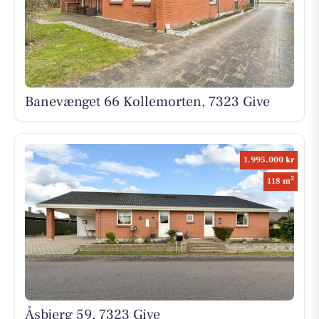
Banevænget 66 Kollemorten, 7323 Give
1.995.000 kr
2
118 m
Åsbjerg 59, 7323 Give