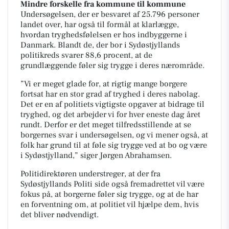
Mindre forskelle fra kommune til kommune
Undersøgelsen, der er besvaret af 25.796 personer
landet over, har også til formål at klarlægge,
hvordan tryghedsfølelsen er hos indbyggerne i
Danmark. Blandt de, der bor i Sydøstjyllands
politikreds svarer 88,6 procent, at de
grundlæggende føler sig trygge i deres nærområde.
”Vi er meget glade for, at rigtig mange borgere
fortsat har en stor grad af tryghed i deres nabolag.
Det er en af politiets vigtigste opgaver at bidrage til
tryghed, og det arbejder vi for hver eneste dag året
rundt. Derfor er det meget tilfredsstillende at se
borgernes svar i undersøgelsen, og vi mener også, at
folk har grund til at føle sig trygge ved at bo og være
i Sydøstjylland,” siger Jørgen Abrahamsen.
Politidirektøren understreger, at der fra
Sydøstjyllands Politi side også fremadrettet vil være
fokus på, at borgerne føler sig trygge, og at de har
en forventning om, at politiet vil hjælpe dem, hvis
det bliver nødvendigt.