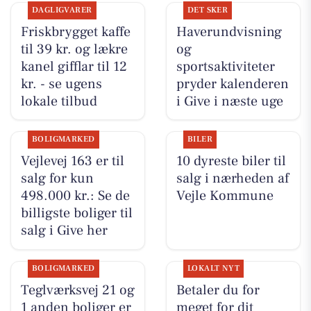
DAGLIGVARER
DET SKER
Friskbrygget kaffe
Haverundvisning
til 39 kr. og lækre
og
kanel gifflar til 12
sportsaktiviteter
kr. - se ugens
pryder kalenderen
lokale tilbud
i Give i næste uge
BOLIGMARKED
BILER
Vejlevej 163 er til
10 dyreste biler til
salg for kun
salg i nærheden af
498.000 kr.: Se de
Vejle Kommune
billigste boliger til
salg i Give her
BOLIGMARKED
LOKALT NYT
Teglværksvej 21 og
Betaler du for
1 anden boliger er
meget for dit