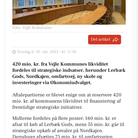
Foto: Vejle Kommune
.
Del artikel
Torsdag d. 30. okt. 2025 - kl. 11:16
420 mio. kr. fra Vejle Kommunes likviditet
fordeles til strategiske indsatser, herunder Lerbæk
Gods, Nordkajen, omfartsvej, ny skole og
investeringer via Økonomiudvalget.
Aftalepartierne er blevet enige om at reservere 420
mio. kr. af kommunens likviditet til finansiering af
fremtidige strategiske initiativer.
Midlerne fordeles på flere poster: 160 mio. kr. er
afsat til køb af Lerbæk Gods, mens 55 mio. kr. går til
strategiske opkøb af arealer på Nordkajen.
Derudover afsættes 75 mio. kr. til omfartsvejen,