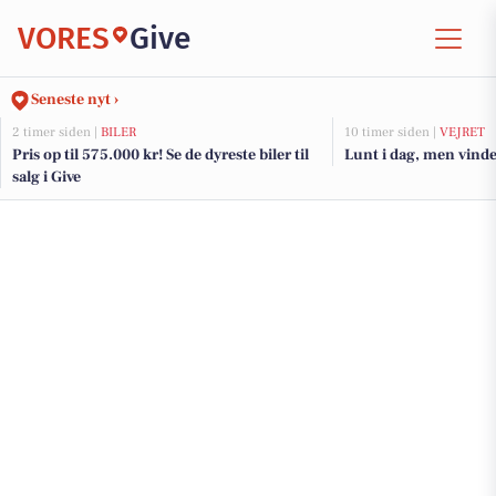
VORES
Give
Seneste nyt ›
2 timer siden |
BILER
10 timer siden |
VEJRET
Pris op til 575.000 kr! Se de dyreste biler til
Lunt i dag, men vinden
salg i Give