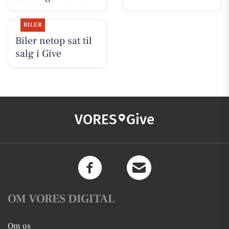
BILER
Biler netop sat til
salg i Give
VORES
Give
OM VORES DIGITAL
Om os