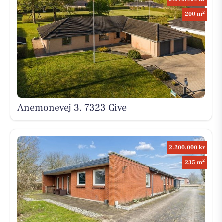
2
200 m
Anemonevej 3, 7323 Give
2.200.000 kr
2
235 m