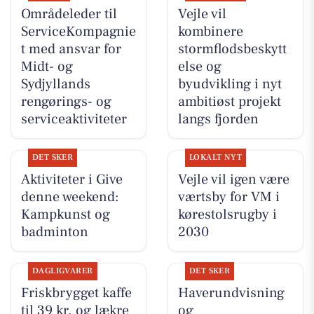
Områdeleder til
Vejle vil
ServiceKompagnie
kombinere
t med ansvar for
stormflodsbeskytt
Midt- og
else og
Sydjyllands
byudvikling i nyt
rengørings- og
ambitiøst projekt
serviceaktiviteter
langs fjorden
DET SKER
LOKALT NYT
Aktiviteter i Give
Vejle vil igen være
denne weekend:
værtsby for VM i
Kampkunst og
kørestolsrugby i
badminton
2030
DAGLIGVARER
DET SKER
Friskbrygget kaffe
Haverundvisning
til 39 kr. og lækre
og