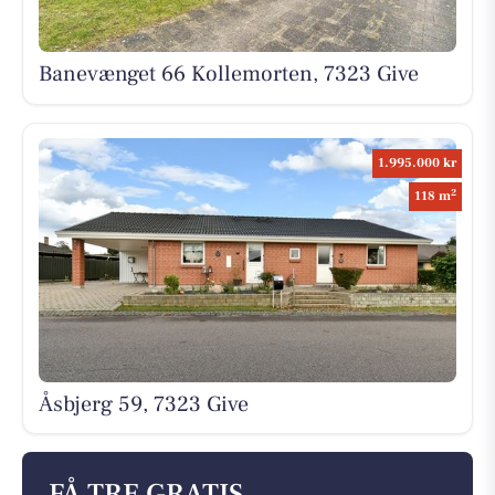
Banevænget 66 Kollemorten, 7323 Give
1.995.000 kr
2
118 m
Åsbjerg 59, 7323 Give
FÅ TRE GRATIS