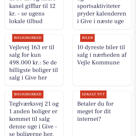
kanel gifflar til 12
sportsaktiviteter
kr. - se ugens
pryder kalenderen
lokale tilbud
i Give i næste uge
BOLIGMARKED
BILER
Vejlevej 163 er til
10 dyreste biler til
salg for kun
salg i nærheden af
498.000 kr.: Se de
Vejle Kommune
billigste boliger til
salg i Give her
BOLIGMARKED
LOKALT NYT
Teglværksvej 21 og
Betaler du for
1 anden boliger er
meget for dit
kommet til salg
internet?
denne uge i Give -
se boligerne her.