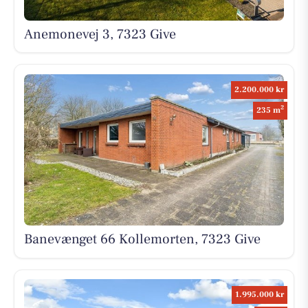
Anemonevej 3, 7323 Give
2.200.000 kr
2
235 m
Banevænget 66 Kollemorten, 7323 Give
1.995.000 kr