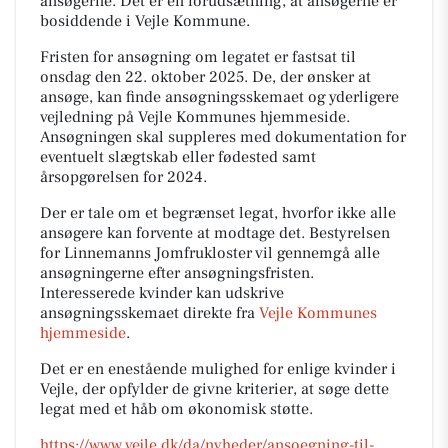
ansøgerne. Det er en forudsætning, at ansøgerne er
bosiddende i Vejle Kommune.
Fristen for ansøgning om legatet er fastsat til
onsdag den 22. oktober 2025. De, der ønsker at
ansøge, kan finde ansøgningsskemaet og yderligere
vejledning på Vejle Kommunes hjemmeside.
Ansøgningen skal suppleres med dokumentation for
eventuelt slægtskab eller fødested samt
årsopgørelsen for 2024.
Der er tale om et begrænset legat, hvorfor ikke alle
ansøgere kan forvente at modtage det. Bestyrelsen
for Linnemanns Jomfrukloster vil gennemgå alle
ansøgningerne efter ansøgningsfristen.
Interesserede kvinder kan udskrive
ansøgningsskemaet direkte fra
Vejle Kommunes
hjemmeside
.
Det er en enestående mulighed for enlige kvinder i
Vejle, der opfylder de givne kriterier, at søge dette
legat med et håb om økonomisk støtte.
https://www.vejle.dk/da/nyheder/ansoegning-til-