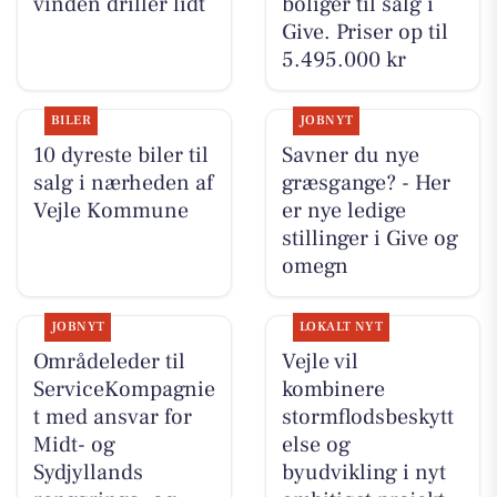
vinden driller lidt
boliger til salg i
Give. Priser op til
5.495.000 kr
BILER
JOBNYT
10 dyreste biler til
Savner du nye
salg i nærheden af
græsgange? - Her
Vejle Kommune
er nye ledige
stillinger i Give og
omegn
JOBNYT
LOKALT NYT
Områdeleder til
Vejle vil
ServiceKompagnie
kombinere
t med ansvar for
stormflodsbeskytt
Midt- og
else og
Sydjyllands
byudvikling i nyt