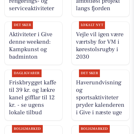
rengørings- og
ambitiøst projekt
serviceaktiviteter
langs fjorden
DET SKER
LOKALT NYT
Aktiviteter i Give
Vejle vil igen være
denne weekend:
værtsby for VM i
Kampkunst og
kørestolsrugby i
badminton
2030
DAGLIGVARER
DET SKER
Friskbrygget kaffe
Haverundvisning
til 39 kr. og lækre
og
kanel gifflar til 12
sportsaktiviteter
kr. - se ugens
pryder kalenderen
lokale tilbud
i Give i næste uge
BOLIGMARKED
BOLIGMARKED