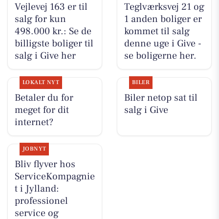
Vejlevej 163 er til
Teglværksvej 21 og
salg for kun
1 anden boliger er
498.000 kr.: Se de
kommet til salg
billigste boliger til
denne uge i Give -
salg i Give her
se boligerne her.
LOKALT NYT
BILER
Betaler du for
Biler netop sat til
meget for dit
salg i Give
internet?
JOBNYT
Bliv flyver hos
ServiceKompagnie
t i Jylland:
professionel
service og