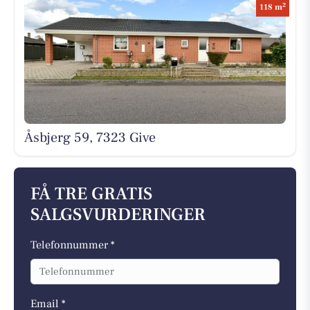
2
118 m
Åsbjerg 59, 7323 Give
FÅ TRE GRATIS
SALGSVURDERINGER
Telefonnummer *
Email *