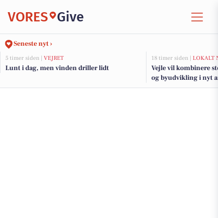
VORES
Give
Seneste nyt ›
5 timer siden |
VEJRET
18 timer siden |
LOKALT 
Lunt i dag, men vinden driller lidt
Vejle vil kombinere s
og byudvikling i nyt 
fjorden