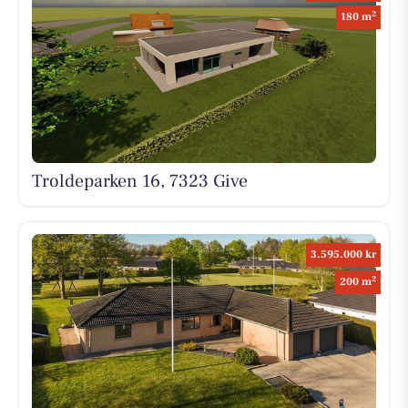
2
180 m
Troldeparken 16, 7323 Give
3.595.000 kr
2
200 m