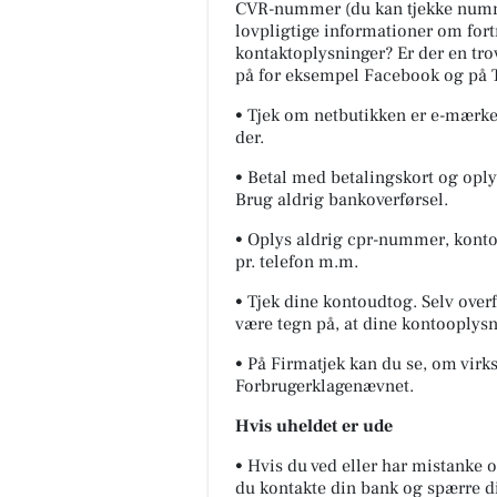
CVR-nummer (du kan tjekke numme
lovpligtige informationer om for
kontaktoplysninger? Er der en tr
på for eksempel Facebook og på T
• Tjek om netbutikken er e-mærket
der.
• Betal med betalingskort og oply
Brug aldrig bankoverførsel.
• Oplys aldrig cpr-nummer, konto
pr. telefon m.m.
• Tjek dine kontoudtog. Selv over
være tegn på, at dine kontooplysn
• På Firmatjek kan du se, om virk
Forbrugerklagenævnet.
Hvis uheldet er ude
• Hvis du ved eller har mistanke 
du kontakte din bank og spærre di