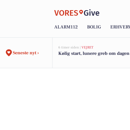
VORES
Give
ALARM112
BOLIG
ERHVER
6 timer siden |
VEJRET
Seneste nyt ›
Kølig start, lunere greb om dagen