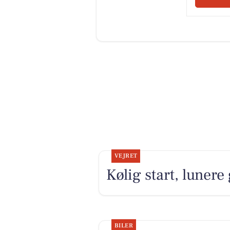
VEJRET
Kølig start, luner
BILER