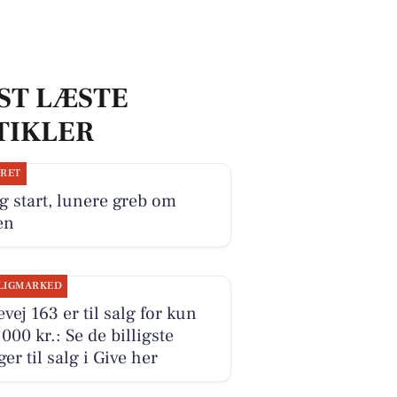
ST LÆSTE
TIKLER
JRET
g start, lunere greb om
en
LIGMARKED
evej 163 er til salg for kun
000 kr.: Se de billigste
ger til salg i Give her