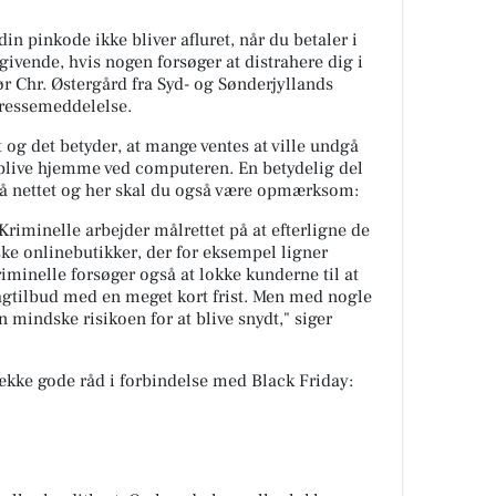
 din pinkode ikke bliver afluret, når du betaler i
givende, hvis nogen forsøger at distrahere dig i
ør Chr. Østergård fra Syd- og Sønderjyllands
pressemeddelelse.
 og det betyder, at mange ventes at ville undgå
 blive hjemme ved computeren. En betydelig del
på nettet og her skal du også være opmærksom:
Kriminelle arbejder målrettet på at efterligne de
ke onlinebutikker, der for eksempel ligner
minelle forsøger også at lokke kunderne til at
lagtilbud med en meget kort frist. Men med nogle
mindske risikoen for at blive snydt," siger
kke gode råd i forbindelse med Black Friday: