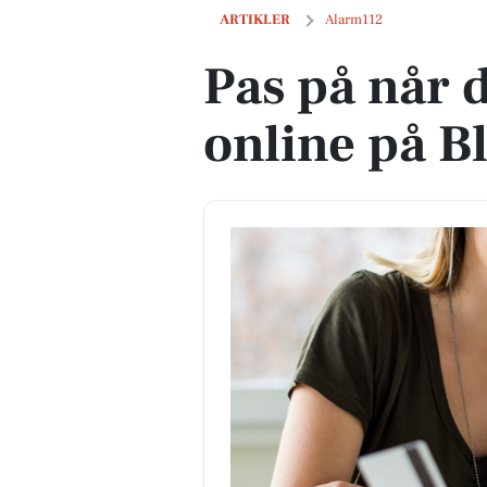
Pas på når du handler online på Black 
ARTIKLER
Alarm112
Pas på når 
online på B