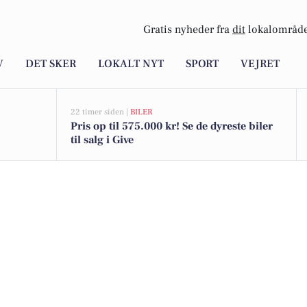
Gratis nyheder fra
dit
lokalområde
V
DET SKER
LOKALT NYT
SPORT
VEJRET
22 timer siden |
BILER
Pris op til 575.000 kr! Se de dyreste biler
til salg i Give