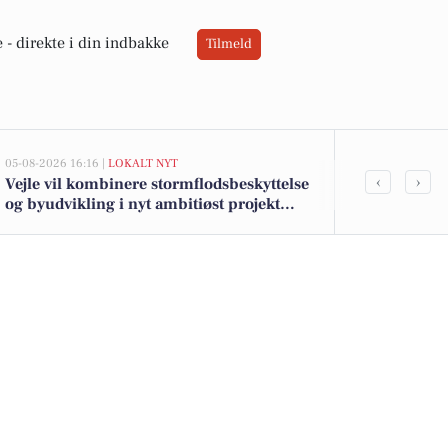
 -
direkte i din indbakke
Tilmeld
05-08-2026 16:16 |
LOKALT NYT
05-08-2026 13:01
‹
›
Vejle vil kombinere stormflodsbeskyttelse
Top 6 over dy
og byudvikling i nyt ambitiøst projekt
Priser op til
langs fjorden