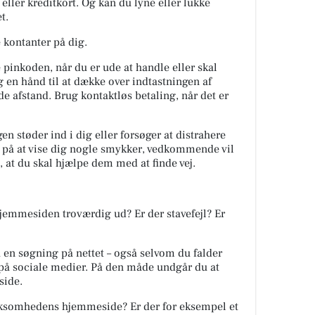
eller kreditkort. Og kan du lyne eller lukke
t.
 kontanter på dig.
e pinkoden, når du er ude at handle eller skal
 en hånd til at dække over indtastningen af
 afstand. Brug kontaktløs betaling, når det er
 støder ind i dig eller forsøger at distrahere
re på at vise dig nogle smykker, vedkommende vil
å, at du skal hjælpe dem med at finde vej.
hjemmesiden troværdig ud? Er der stavefejl? Er
 en søgning på nettet – også selvom du falder
på sociale medier. På den måde undgår du at
side.
irksomhedens hjemmeside? Er der for eksempel et