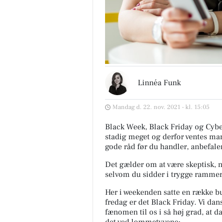
Linnéa Funk
Mandag d. 22. nov. 2021 - kl. 15:05
Black Week, Black Friday og Cybe
stadig meget og derfor ventes man
gode råd før du handler, anbefaler
Det gælder om at være skeptisk, nå
selvom du sidder i trygge rammer
Her i weekenden satte en række b
fredag er det Black Friday. Vi da
fænomen til os i så høj grad, at d