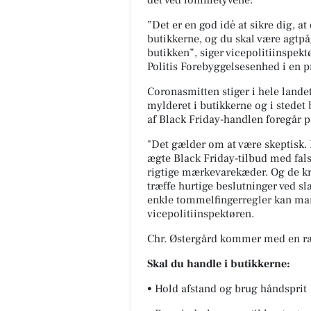
det ved lommetyvene:
”Det er en god idé at sikre dig, at
butikkerne, og du skal være agtpå
butikken”, siger vicepolitiinspekt
Politis Forebyggelsesenhed i en 
Coronasmitten stiger i hele landet
mylderet i butikkerne og i stedet
af Black Friday-handlen foregår 
"Det gælder om at være skeptisk. 
ægte Black Friday-tilbud med fals
rigtige mærkevarekæder. Og de kri
træffe hurtige beslutninger ved s
enkle tommelfingerregler kan man 
vicepolitiinspektøren.
Chr. Østergård kommer med en ræ
Skal du handle i butikkerne:
• Hold afstand og brug håndsprit