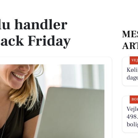
Friday
du handler
ME
lack Friday
AR
VE
Køli
dag
BO
Vejl
498.
boli