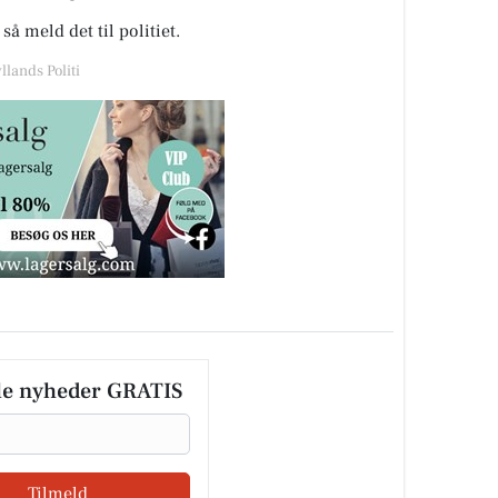
så meld det til politiet.
llands Politi
le nyheder GRATIS
Tilmeld