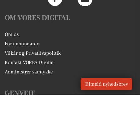
OM VORES DIGITAL
Om os
For annoncører
Vilkår og Privatlivspolitik
Kontakt VORES Digital
Administrer samtykke
Tilmeld nyhedsbrev
GENVEJE
Seneste nyt fra Give
Vores lokale erhverv
Kalenderen for Give
Fakta om Give