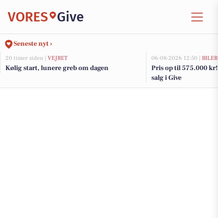
VORES
Give
Seneste nyt ›
20 timer siden |
VEJRET
06-08-2026 12:50 |
BILER
Kølig start, lunere greb om dagen
Pris op til 575.000 kr! 
salg i Give