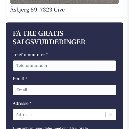
Åsbjerg 59, 7323 Give
FÅ TRE GRATIS
SALGSVURDERINGER
Telefonnummer *
Email *
Adresse *
Adresse
Dine oplysninger deles med op til tre lokale