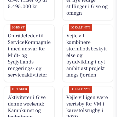
Give. Priser op til
er nye ledige
5.495.000 kr
stillinger i Give og
omegn
JOBNYT
LOKALT NYT
Områdeleder til
Vejle vil
ServiceKompagnie
kombinere
t med ansvar for
stormflodsbeskytt
Midt- og
else og
Sydjyllands
byudvikling i nyt
rengørings- og
ambitiøst projekt
serviceaktiviteter
langs fjorden
DET SKER
LOKALT NYT
Aktiviteter i Give
Vejle vil igen være
denne weekend:
værtsby for VM i
Kampkunst og
kørestolsrugby i
badminton
2030