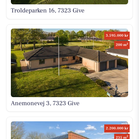
Troldeparken 16, 7323 Give
3.595.000 kr
2
200 m
Anemonevej 3, 7323 Give
2.200.000 kr
2
235 m