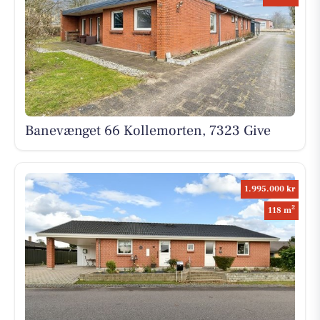
Banevænget 66 Kollemorten, 7323 Give
1.995.000 kr
2
118 m