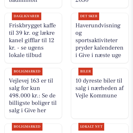
DAGLIGVARER
DET SKER
Friskbrygget kaffe
Haverundvisning
til 39 kr. og lækre
og
kanel gifflar til 12
sportsaktiviteter
kr. - se ugens
pryder kalenderen
lokale tilbud
i Give i næste uge
BOLIGMARKED
BILER
Vejlevej 163 er til
10 dyreste biler til
salg for kun
salg i nærheden af
498.000 kr.: Se de
Vejle Kommune
billigste boliger til
salg i Give her
BOLIGMARKED
LOKALT NYT