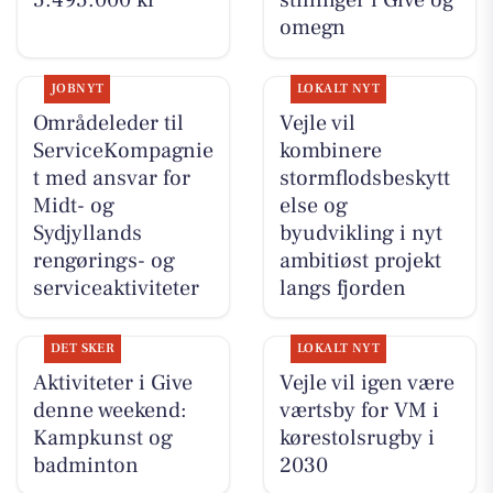
5.495.000 kr
stillinger i Give og
omegn
JOBNYT
LOKALT NYT
Områdeleder til
Vejle vil
ServiceKompagnie
kombinere
t med ansvar for
stormflodsbeskytt
Midt- og
else og
Sydjyllands
byudvikling i nyt
rengørings- og
ambitiøst projekt
serviceaktiviteter
langs fjorden
DET SKER
LOKALT NYT
Aktiviteter i Give
Vejle vil igen være
denne weekend:
værtsby for VM i
Kampkunst og
kørestolsrugby i
badminton
2030