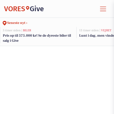
VORES
Give
Seneste nyt ›
5 timer siden |
BILER
13 timer siden |
VEJRET
Pris op til 575.000 kr! Se de dyreste biler til
Lunt i dag, men vinden
salg i Give