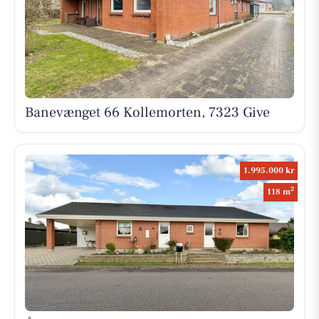
Banevænget 66 Kollemorten, 7323 Give
1.995.000 kr
2
118 m