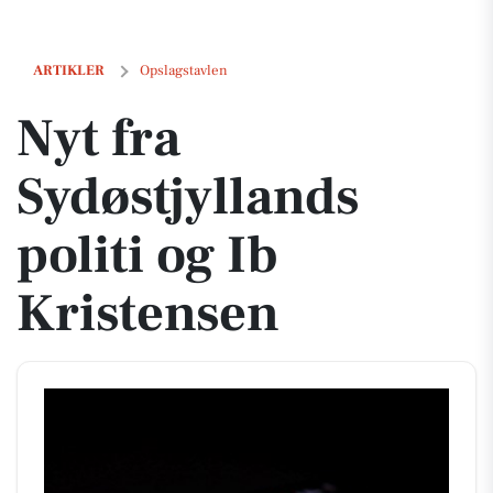
Nyt fra Sydøstjyllands politi og Ib Kristensen
ARTIKLER
Opslagstavlen
Nyt fra
Sydøstjyllands
politi og Ib
Kristensen