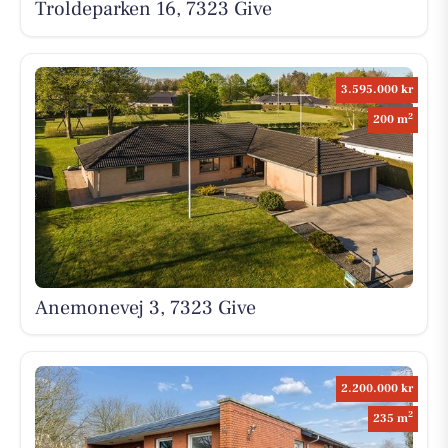
Troldeparken 16, 7323 Give
3.595.000 kr
2
200 m
Anemonevej 3, 7323 Give
2.200.000 kr
2
235 m