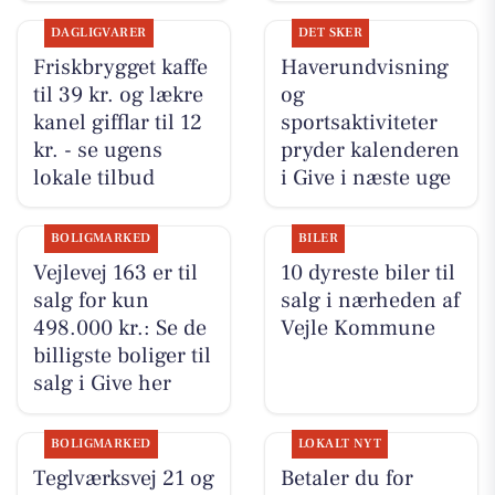
DAGLIGVARER
DET SKER
Friskbrygget kaffe
Haverundvisning
til 39 kr. og lækre
og
kanel gifflar til 12
sportsaktiviteter
kr. - se ugens
pryder kalenderen
lokale tilbud
i Give i næste uge
BOLIGMARKED
BILER
Vejlevej 163 er til
10 dyreste biler til
salg for kun
salg i nærheden af
498.000 kr.: Se de
Vejle Kommune
billigste boliger til
salg i Give her
BOLIGMARKED
LOKALT NYT
Teglværksvej 21 og
Betaler du for