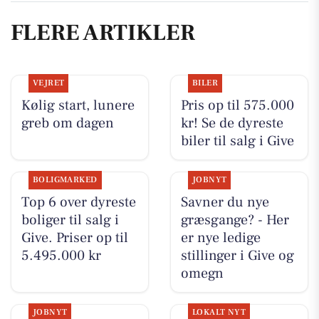
FLERE ARTIKLER
VEJRET
BILER
Kølig start, lunere
Pris op til 575.000
greb om dagen
kr! Se de dyreste
biler til salg i Give
BOLIGMARKED
JOBNYT
Top 6 over dyreste
Savner du nye
boliger til salg i
græsgange? - Her
Give. Priser op til
er nye ledige
5.495.000 kr
stillinger i Give og
omegn
JOBNYT
LOKALT NYT