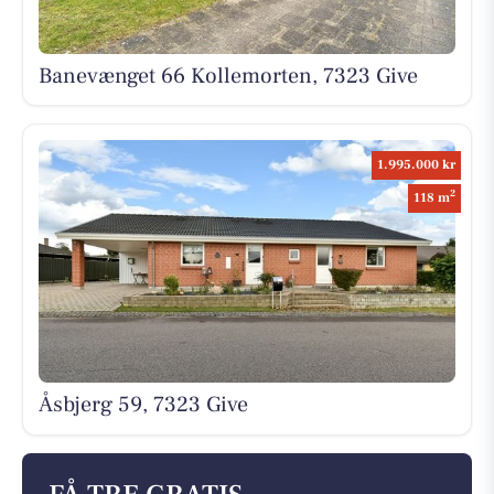
Banevænget 66 Kollemorten, 7323 Give
1.995.000 kr
2
118 m
Åsbjerg 59, 7323 Give