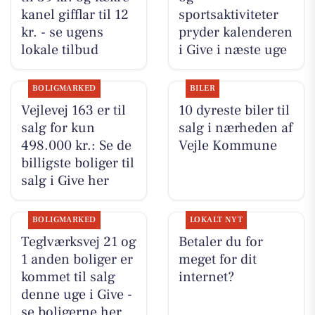
kanel gifflar til 12
sportsaktiviteter
kr. - se ugens
pryder kalenderen
lokale tilbud
i Give i næste uge
BOLIGMARKED
BILER
Vejlevej 163 er til
10 dyreste biler til
salg for kun
salg i nærheden af
498.000 kr.: Se de
Vejle Kommune
billigste boliger til
salg i Give her
BOLIGMARKED
LOKALT NYT
Teglværksvej 21 og
Betaler du for
1 anden boliger er
meget for dit
kommet til salg
internet?
denne uge i Give -
se boligerne her.