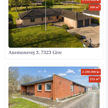
3.595.000 kr
2
200 m
Anemonevej 3, 7323 Give
2.200.000 kr
2
235 m