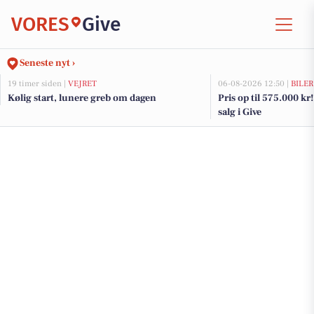
VORES
Give
Seneste nyt ›
19 timer siden |
VEJRET
06-08-2026 12:50 |
BILER
Kølig start, lunere greb om dagen
Pris op til 575.000 kr! 
salg i Give