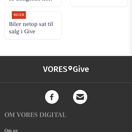
BILER
Biler netop sat til
salg i Give
VORES
Give
OM VORES DIGITAL
Om os