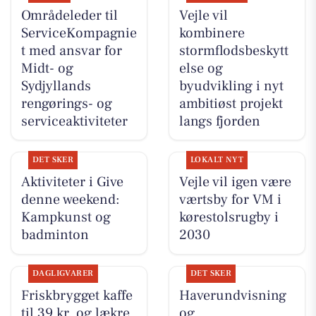
Områdeleder til
Vejle vil
ServiceKompagnie
kombinere
t med ansvar for
stormflodsbeskytt
Midt- og
else og
Sydjyllands
byudvikling i nyt
rengørings- og
ambitiøst projekt
serviceaktiviteter
langs fjorden
DET SKER
LOKALT NYT
Aktiviteter i Give
Vejle vil igen være
denne weekend:
værtsby for VM i
Kampkunst og
kørestolsrugby i
badminton
2030
DAGLIGVARER
DET SKER
Friskbrygget kaffe
Haverundvisning
til 39 kr. og lækre
og