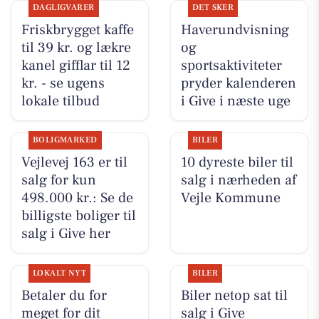
DAGLIGVARER
DET SKER
Friskbrygget kaffe
Haverundvisning
til 39 kr. og lækre
og
kanel gifflar til 12
sportsaktiviteter
kr. - se ugens
pryder kalenderen
lokale tilbud
i Give i næste uge
BOLIGMARKED
BILER
Vejlevej 163 er til
10 dyreste biler til
salg for kun
salg i nærheden af
498.000 kr.: Se de
Vejle Kommune
billigste boliger til
salg i Give her
LOKALT NYT
BILER
Betaler du for
Biler netop sat til
meget for dit
salg i Give