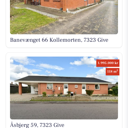
Banevænget 66 Kollemorten, 7323 Give
1.995.000 kr
2
118 m
Åsbjerg 59, 7323 Give