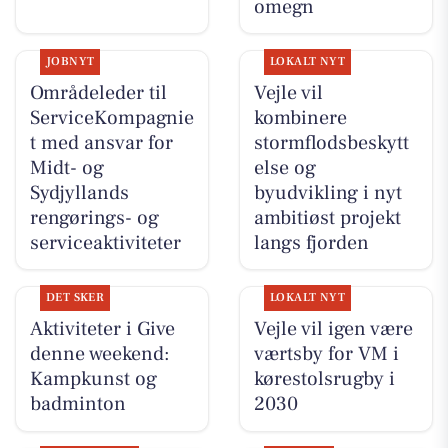
omegn
JOBNYT
LOKALT NYT
Områdeleder til
Vejle vil
ServiceKompagnie
kombinere
t med ansvar for
stormflodsbeskytt
Midt- og
else og
Sydjyllands
byudvikling i nyt
rengørings- og
ambitiøst projekt
serviceaktiviteter
langs fjorden
DET SKER
LOKALT NYT
Aktiviteter i Give
Vejle vil igen være
denne weekend:
værtsby for VM i
Kampkunst og
kørestolsrugby i
badminton
2030