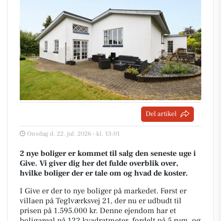
Del artikel
Onsdag d. 22. jul. 2026 - kl. 13:01
2 nye boliger er kommet til salg den seneste uge i
Give. Vi giver dig her det fulde overblik over,
hvilke boliger der er tale om og hvad de koster.
I Give er der to nye boliger på markedet. Først er
villaen på Teglværksvej 21, der nu er udbudt til
prisen på 1.595.000 kr. Denne ejendom har et
boligareal på 122 kvadratmeter, fordelt på 5 rum, og