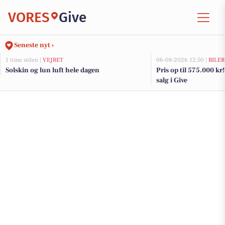
VORES
Give
Seneste nyt ›
1 time siden |
VEJRET
06-08-2026 12:50 |
BILER
Solskin og lun luft hele dagen
Pris op til 575.000 kr! 
salg i Give