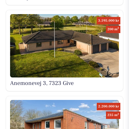
3.595.000 kr
2
200 m
Anemonevej 3, 7323 Give
2.200.000 kr
2
235 m